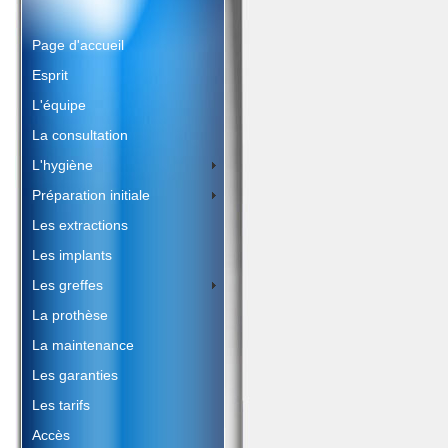
Page d'accueil
Esprit
L'équipe
La consultation
L'hygiène
Préparation initiale
Les extractions
Les implants
Les greffes
La prothèse
La maintenance
Les garanties
Les tarifs
Accès